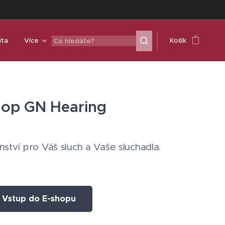
ita
Více
Košík
hop GN Hearing
nství pro Váš sluch a Vaše sluchadla.
Vstup do E-shopu