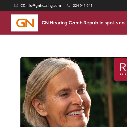
CZ.info@gnhearing.com
224 941 641
GN Hearing Czech Republic spol. s r.o.