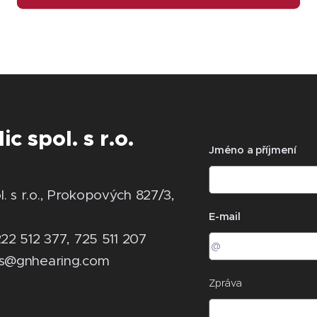
 spol. s r.o.
Jméno a příjmení
 s r.o., Prokopových 827/3,
E-mail
22 512 377, 725 511 207
is@gnhearing.com
Zpráva