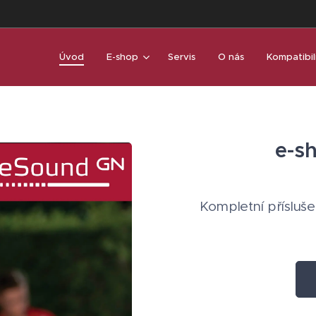
Úvod
E-shop
Servis
O nás
Kompatibil
e-s
Kompletní přísluše