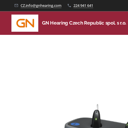
CZ.info@gnhearing.com
224 941 641
GN Hearing Czech Republic spol. s r.o.