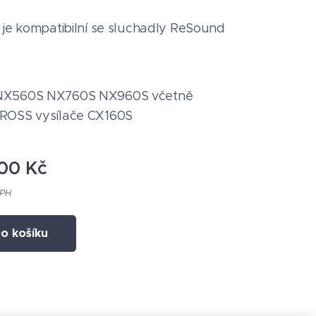
 je kompatibilní se sluchadly ReSound
NX560S NX760S NX960S včetně
ROSS vysílače CX160S
,00
Kč
DPH
o košíku