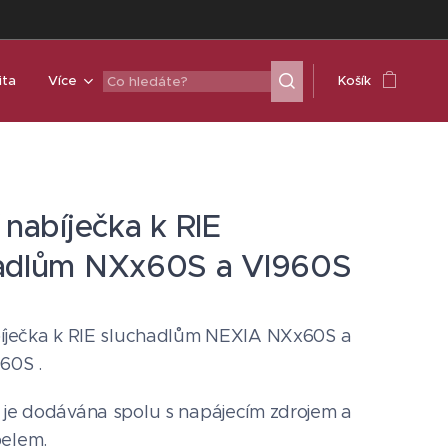
ita
Více
Košík
 nabíječka k RIE
adlům NXx60S a VI960S
bíječka k RIE sluchadlům NEXIA NXx60S a
60S .
 je dodávána spolu s napájecím zdrojem a
belem.