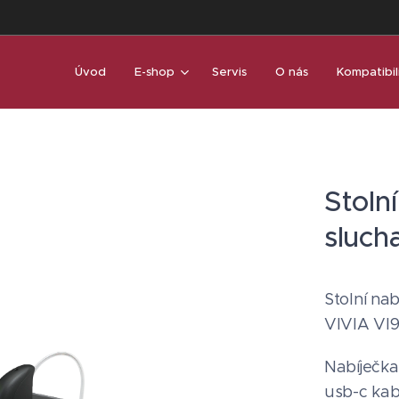
Úvod
E-shop
Servis
O nás
Kompatibil
Stolní
sluch
Stolní na
VIVIA VI9
Nabíječka
usb-c ka