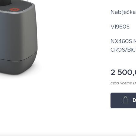
Nabíječka
VI960S
NX460S 
CROS/BIC
2 500
cena včetně 
D