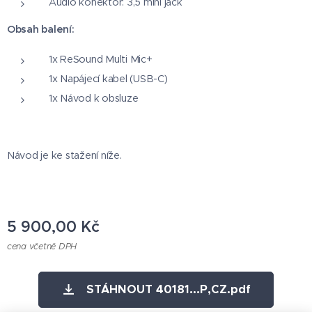
Audio konektor: 3,5 mini jack
Obsah balení:
1x ReSound Multi Mic+
1x Napájecí kabel (USB-C)
1x Návod k obsluze
Návod je ke stažení níže.
5 900,00
Kč
cena včetně DPH
STÁHNOUT 40181...P,CZ.pdf