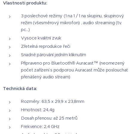
Vlastnosti produktu:
3 poslechové režimy (1 na 1 / 1 na skupinu, skupinový
režim (všesměrový mikrofon) , audio streaming (tv,
pc...)
Vysoce kvalitní zvuk
Zřetelná reprodukce řeči
Snadné párování jedním kliknutím
Připraveno pro Bluetooth® Auracast™ (neomezený
počet zařízení s podporou Auracast může poslouchat
přenášený audio stream)
Technická data:
Rozměry: 63,5 x 29,9 x 23,8mm
Hmotnost: 24,4g
Dosah přenosu: až 25 metrů
Frekvence: 2,4 GHz